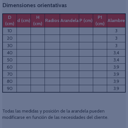
Dimensiones orientativas
D
H
P1
d (cm)
Radios
Arandela
P (cm)
Alambre
(cm)
(cm)
(cm)
10
3
20
3
30
3
40
3,4
50
3,4
60
3,9
70
3,9
80
3,9
90
3,9
Todas las medidas y posición de la arandela pueden
modificarse en función de las necesidades del cliente.