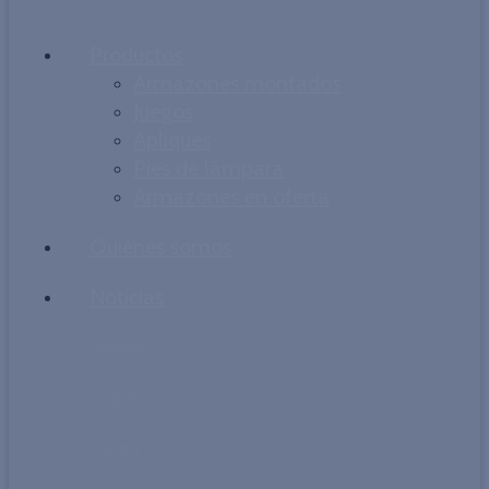
Productos
Armazones montados
Juegos
Apliques
Pies de lámpara
Armazones en oferta
Quiénes somos
Noticias
Spanish
English
French