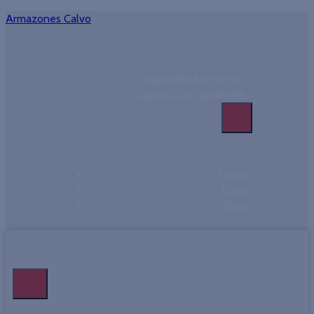
Armazones Calvo
Diapositiva anterior
Diapositiva siguiente
Spanish
English
French