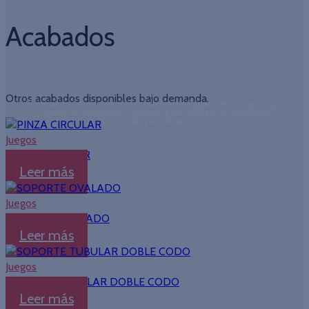
Acabados
Otros acabados disponibles bajo demanda.
Somos los mayores especialistas en España en armazones
¿Tienes un proyecto o quieres personalizar un producto?
para pantallas
Juegos
PINZA CIRCULAR
Leer más
Juegos
SOPORTE OVALADO
Leer más
Juegos
SOPORTE TUBULAR DOBLE CODO
Leer más