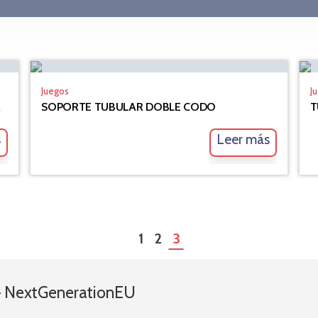
Juegos
J
DONDOS
SOPORTE TUBULAR DOBLE CODO
T
s
Leer más
1
2
3
 – NextGenerationEU