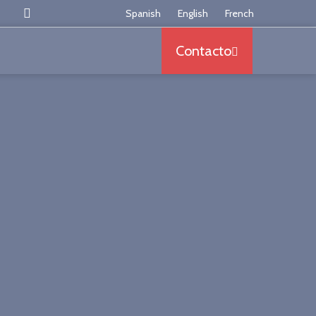
Somos los mayores especialistas en España en armazo
Spanish
English
French
Contacto