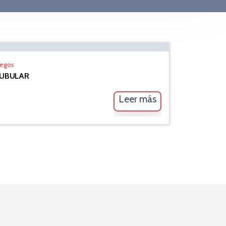
uegos
UBULAR
Leer más