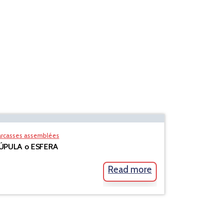
arcasses assemblées
ÚPULA o ESFERA
Read more