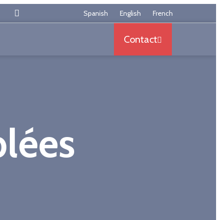
Somos los mayores especialistas en España en armazon
Spanish
English
French
Contact
blées