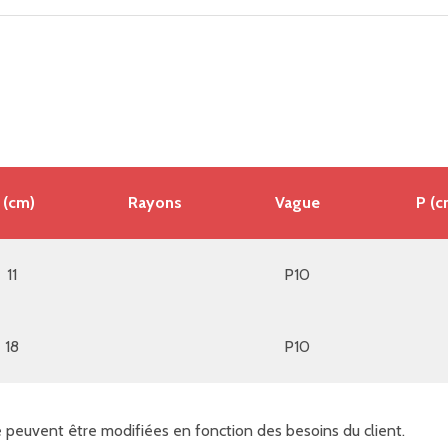
 (cm)
Rayons
Vague
P (c
11
P10
18
P10
e peuvent être modifiées en fonction des besoins du client.