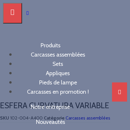
Produits
Carcasses assemblées
Carcasses assemblées
Sets
Appliques
Pieds de lampe
Carcasses en promotion !
ESFERA CURVATURA VARIABLE
Notre entreprise
SKU
102-004-A400
Catégorie
Carcasses assemblées
Nouveautés