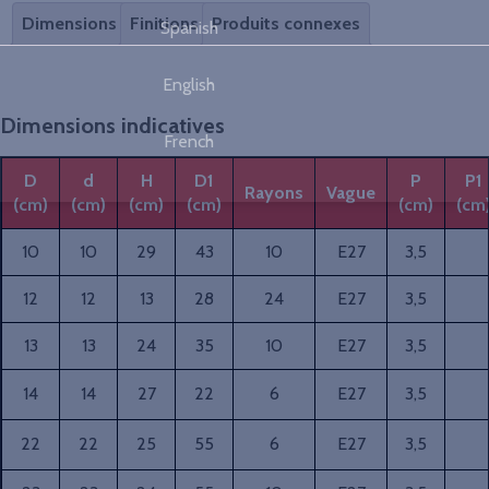
Dimensions
Finitions
Produits connexes
Spanish
English
Dimensions indicatives
French
D
d
H
D1
P
P1
Rayons
Vague
(cm)
(cm)
(cm)
(cm)
(cm)
(cm
10
10
29
43
10
E27
3,5
12
12
13
28
24
E27
3,5
13
13
24
35
10
E27
3,5
14
14
27
22
6
E27
3,5
22
22
25
55
6
E27
3,5